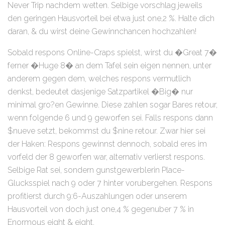
Never Trip nachdem wetten. Selbige vorschlag jeweils
den geringen Hausvorteil bei etwa just one,2 %. Halte dich
daran, & du wirst deine Gewinnchancen hochzahlen!
Sobald respons Online-Craps spielst, wirst du �Great 7�
ferner �Huge 8� an dem Tafel sein eigen nennen, unter
anderem gegen dem, welches respons vermutlich
denkst, bedeutet dasjenige Satzpartikel �Big� nur
minimal gro?en Gewinne. Diese zahlen sogar Bares retour,
wenn folgende 6 und 9 geworfen sei. Falls respons dann
$nueve setzt, bekommst du $nine retour. Zwar hier sei
der Haken: Respons gewinnst dennoch, sobald eres im
vorfeld der 8 geworfen war, alternativ verlierst respons.
Selbige Rat sei, sondern gunstgewerblerin Place-
Glucksspiel nach 9 oder 7 hinter vorubergehen. Respons
profitierst durch 9:6-Auszahlungen oder unserem
Hausvorteil von doch just one,4 % gegenuber 7 % in
Enormous eight & eight.