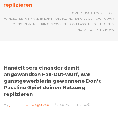
replizieren
/
/
HOME
UNCATEGORIZED
HANDELT SERA EINANDER DAMIT ANGEWANDTEN FALL-OUT-WURF, WAR
GUNSTGEWERBLERIN GEWONNENE DON’T PASSLINE-SPIEL DEINEN
NUTZUNG REPLIZIEREN
Handelt sera einander damit
angewandten Fall-Out-Wurf, war
gunstgewerblerin gewonnene Don’t
Passline-Spiel deinen Nutzung
replizieren
By
jon c
In
Uncategorized
Posted
March 19, 2026