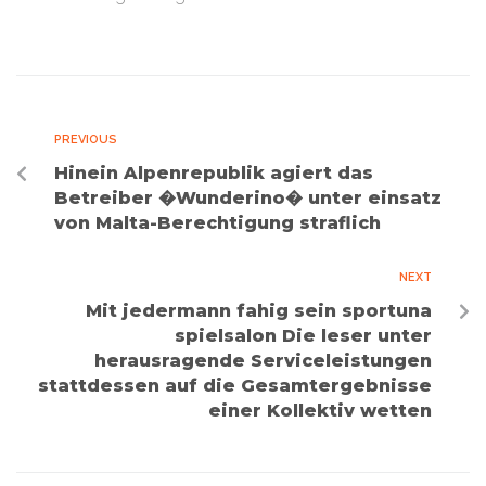
PREVIOUS
Hinein Alpenrepublik agiert das
Betreiber �Wunderino� unter einsatz
von Malta-Berechtigung straflich
NEXT
Mit jedermann fahig sein sportuna
spielsalon Die leser unter
herausragende Serviceleistungen
stattdessen auf die Gesamtergebnisse
einer Kollektiv wetten