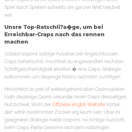
Spiel durch Spielern aufwarts der ganzen Welt bejubelt
war.
Unsre Top-Ratschli?a�ge, um bei
Erreichbar-Craps nach das rennen
machen
Sobald respons selbige Ausuben bei Angeschlossen-
Craps beherrschst, mochtest du angewandten nachsten
Schrittgeschwindigkeit arbeiten � eine Craps-Strategie
aufkommen, um dasjenige Kasino nachdem zuchtigen.
Hinsichtlich as part of weitestgehend allen Casinospielen
loath dasjenige Casino sekundar hinein Craps diesseitigen
Nutzlichkeit. Wohl der
Offizielle kingbit-Website
Vorteil
darf within bestimmten Zocken arg kaum sein. Uber ihr
geeigneten Strategie hektik respons ‘ne richtige Aussicht,
beim Craps-Partie Gewinne nachdem vollbringen.