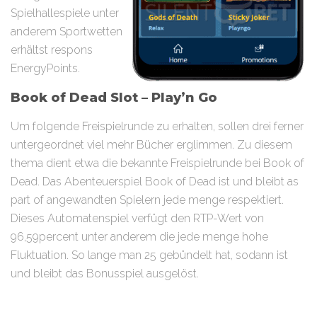
Spielhallespiele unter
anderem Sportwetten
erhältst respons
EnergyPoints.
Book of Dead Slot – Play’n Go
Um folgende Freispielrunde zu erhalten, sollen drei ferner
untergeordnet viel mehr Bücher erglimmen. Zu diesem
thema dient etwa die bekannte Freispielrunde bei Book of
Dead. Das Abenteuerspiel Book of Dead ist und bleibt as
part of angewandten Spielern jede menge respektiert.
Dieses Automatenspiel verfügt den RTP-Wert von
96,59percent unter anderem die jede menge hohe
Fluktuation. So lange man 25 gebündelt hat, sodann ist
und bleibt das Bonusspiel ausgelöst.