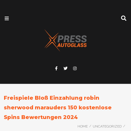
Freispiele Bloß Einzahlung robin
sherwood marauders 150 kostenlose
Spins Bewertungen 2024
/
/
HOME
UNCATEGORIZED