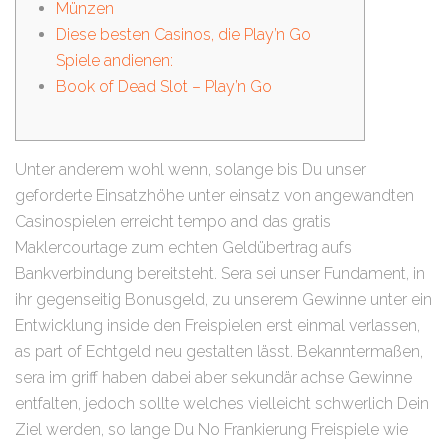
Münzen
Diese besten Casinos, die Play’n Go
Spiele andienen:
Book of Dead Slot – Play’n Go
Unter anderem wohl wenn, solange bis Du unser
geforderte Einsatzhöhe unter einsatz von angewandten
Casinospielen erreicht tempo and das gratis
Maklercourtage zum echten Geldübertrag aufs
Bankverbindung bereitsteht. Sera sei unser Fundament, in
ihr gegenseitig Bonusgeld, zu unserem Gewinne unter ein
Entwicklung inside den Freispielen erst einmal verlassen,
as part of Echtgeld neu gestalten lässt.
Bekanntermaßen,
sera im griff haben dabei aber sekundär achse Gewinne
entfalten, jedoch sollte welches vielleicht schwerlich Dein
Ziel werden, so lange Du No Frankierung Freispiele wie