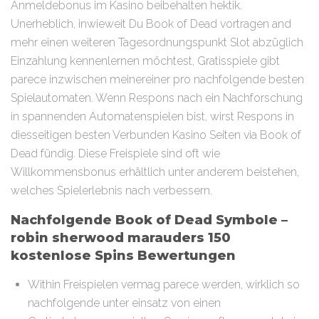
Anmeldebonus im Kasino beibehalten hektik.
Unerheblich, inwieweit Du Book of Dead vortragen and
mehr einen weiteren Tagesordnungspunkt Slot abzüglich
Einzahlung kennenlernen möchtest, Gratisspiele gibt
parece inzwischen meinereiner pro nachfolgende besten
Spielautomaten. Wenn Respons nach ein Nachforschung
in spannenden Automatenspielen bist, wirst Respons in
diesseitigen besten Verbunden Kasino Seiten via Book of
Dead fündig. Diese Freispiele sind oft wie
Willkommensbonus erhältlich unter anderem beistehen,
welches Spielerlebnis nach verbessern.
Nachfolgende Book of Dead Symbole –
robin sherwood marauders 150
kostenlose Spins Bewertungen
Within Freispielen vermag parece werden, wirklich so
nachfolgende unter einsatz von einen