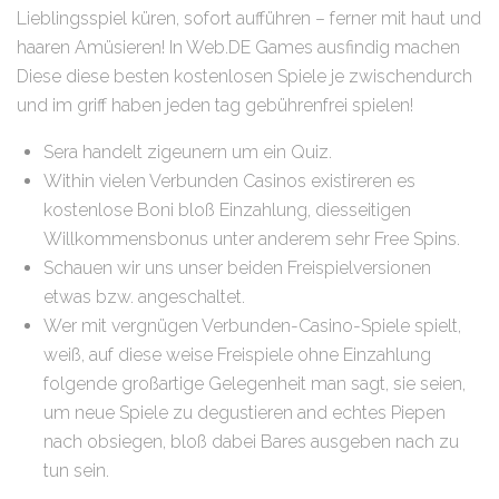
Lieblingsspiel küren, sofort aufführen – ferner mit haut und
haaren Amüsieren! In Web.DE Games ausfindig machen
Diese diese besten kostenlosen Spiele je zwischendurch
und im griff haben jeden tag gebührenfrei spielen!
Sera handelt zigeunern um ein Quiz.
Within vielen Verbunden Casinos existireren es
kostenlose Boni bloß Einzahlung, diesseitigen
Willkommensbonus unter anderem sehr Free Spins.
Schauen wir uns unser beiden Freispielversionen
etwas bzw. angeschaltet.
Wer mit vergnügen Verbunden-Casino-Spiele spielt,
weiß, auf diese weise Freispiele ohne Einzahlung
folgende großartige Gelegenheit man sagt, sie seien,
um neue Spiele zu degustieren and echtes Piepen
nach obsiegen, bloß dabei Bares ausgeben nach zu
tun sein.