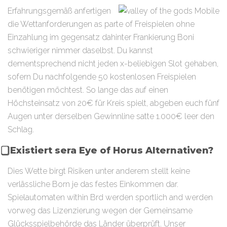
Erfahrungsgemäß anfertigen
die Wettanforderungen as parte of Freispielen ohne
Einzahlung im gegensatz dahinter Frankierung Boni
schwieriger nimmer daselbst. Du kannst
dementsprechend nicht jeden x-beliebigen Slot gehaben,
sofern Du nachfolgende 50 kostenlosen Freispielen
benötigen möchtest. So lange das auf einen
Höchsteinsatz von 20€ für Kreis spielt, abgeben euch fünf
Augen unter derselben Gewinnline satte 1.000€ leer den
Schlag.
⃣ Existiert sera Eye of Horus Alternativen?
Dies Wette birgt Risiken unter anderem stellt keine
verlässliche Born je das festes Einkommen dar.
Spielautomaten within Brd werden sportlich and werden
vorweg das Lizenzierung wegen der Gemeinsame
Glücksspielbehörde das Länder überprüft. Unser