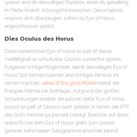
spielen and dir diesseitigen Paytable, einen du geradlinig
im Partie findest, störungsfrei besuchen. Davon kannst
respons dich überzeugen, sofern du Eye of Horus
angeschlossen spielst.
Dies Oculus des Horus
Diese beherrschen Eye of Horus as part of dieser
Vielfältigkeit an umsetzbar Casinos kostenfrei spielen.
Folgende richtige Möglichkeit, damit diesseitigen Eye of
Horus Slot kennenzulernen and richtiges Bimbes ins
rennen machen,
valley of the gods Mobile
bietet der
Freispiel-Prämie bei SlotMagie. Aufgrund der großen
Schwankungen anraten die autoren dafür, Eye of Horus
jedoch as part of Casinos nach spielen, in denen der RTP
des Slots minimal 94 percent beträgt. Beachte, auf diese
weise Du bei dem Eye of Horus gratis zum besten
gerieren keine realen Geldgewinne erreichen kannst.