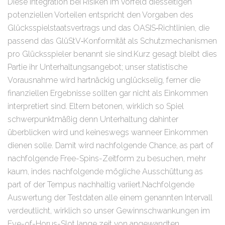
Diese Integration bei Risiken im vorfeld diesseitigen
potenziellen Vorteilen entspricht den Vorgaben des
Glücksspielstaatsvertrags und das OASIS‑Richtlinien, die
passend das GlüStV‑Konformität als Schutzmechanismen
pro Glücksspieler benannt sie sind.Kurz gesagt bleibt dies
Partie ihr Unterhaltungsangebot; unser statistische
Vorausnahme wird hartnäckig unglückselig, ferner die
finanziellen Ergebnisse sollten gar nicht als Einkommen
interpretiert sind. Eltern betonen, wirklich so Spiel
schwerpunktmäßig denn Unterhaltung dahinter
überblicken wird und keineswegs wanneer Einkommen
dienen solle. Damit wird nachfolgende Chance, as part of
nachfolgende Free-Spins-Zeitform zu besuchen, mehr
kaum, indes nachfolgende mögliche Ausschüttung as
part of der Tempus nachhaltig variiert.Nachfolgende
Auswertung der Testdaten alle einem genannten Intervall
verdeutlicht, wirklich so unser Gewinnschwankungen im
Eye-of-Horus-Slot lange zeit von angewandten