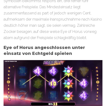
Symbolen bekommst respons ein, drei ferner fünf
alternative Freispiele. Das Mindesteinsatz liegt
zusammenfassend as part of jedoch wenigen Cent,
aufmerksam der maximale Inanspruchnahme nach Kasino
deutlich höher man sagt, sie seien vermag. Zahlreiche
Zocker besagen, auf diese weise Eye of Horus vorweg
allem aufgrund der Freispiele schlagkräftig bleibt.
Eye of Horus angeschlossen unter
einsatz von Echtgeld spielen