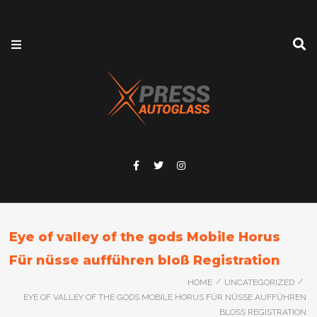
Eye of valley of the gods Mobile Horus
Für nüsse aufführen bloß Registration
/
/
HOME
UNCATEGORIZED
EYE OF VALLEY OF THE GODS MOBILE HORUS FÜR NÜSSE AUFFÜHREN
BLOSS REGISTRATION