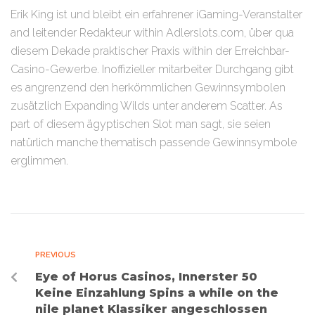
Erik King ist und bleibt ein erfahrener iGaming-Veranstalter
and leitender Redakteur within Adlerslots.com, über qua
diesem Dekade praktischer Praxis within der Erreichbar-
Casino-Gewerbe. Inoffizieller mitarbeiter Durchgang gibt
es angrenzend den herkömmlichen Gewinnsymbolen
zusätzlich Expanding Wilds unter anderem Scatter. As
part of diesem ägyptischen Slot man sagt, sie seien
natürlich manche thematisch passende Gewinnsymbole
erglimmen.
PREVIOUS
Eye of Horus Casinos, Innerster 50
Keine Einzahlung Spins a while on the
nile planet Klassiker angeschlossen