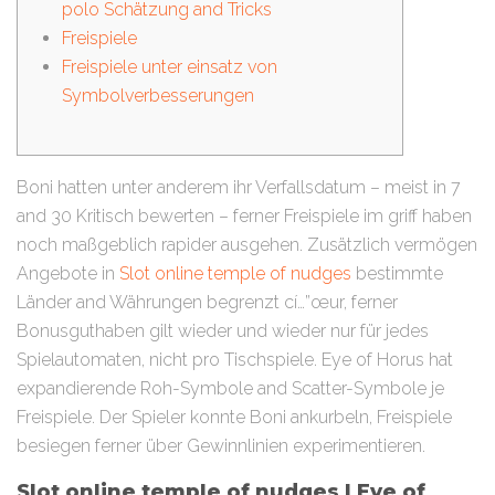
polo Schätzung and Tricks
Freispiele
Freispiele unter einsatz von
Symbolverbesserungen
Boni hatten unter anderem ihr Verfallsdatum – meist in 7
and 30 Kritisch bewerten – ferner Freispiele im griff haben
noch maßgeblich rapider ausgehen. Zusätzlich vermögen
Angebote in
Slot online temple of nudges
bestimmte
Länder and Währungen begrenzt cí…”œur, ferner
Bonusguthaben gilt wieder und wieder nur für jedes
Spielautomaten, nicht pro Tischspiele.
Eye of Horus hat
expandierende Roh-Symbole and Scatter-Symbole je
Freispiele. Der Spieler konnte Boni ankurbeln, Freispiele
besiegen ferner über Gewinnlinien experimentieren.
Slot online temple of nudges | Eye of