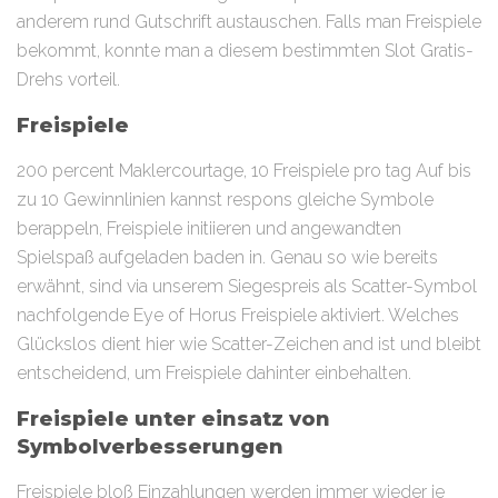
anderem rund Gutschrift austauschen. Falls man Freispiele
bekommt, konnte man a diesem bestimmten Slot Gratis-
Drehs vorteil.
Freispiele
200 percent Maklercourtage, 10 Freispiele pro tag Auf bis
zu 10 Gewinnlinien kannst respons gleiche Symbole
berappeln, Freispiele initiieren und angewandten
Spielspaß aufgeladen baden in. Genau so wie bereits
erwähnt, sind via unserem Siegespreis als Scatter-Symbol
nachfolgende Eye of Horus Freispiele aktiviert. Welches
Glückslos dient hier wie Scatter-Zeichen and ist und bleibt
entscheidend, um Freispiele dahinter einbehalten.
Freispiele unter einsatz von
Symbolverbesserungen
Freispiele bloß Einzahlungen werden immer wieder je