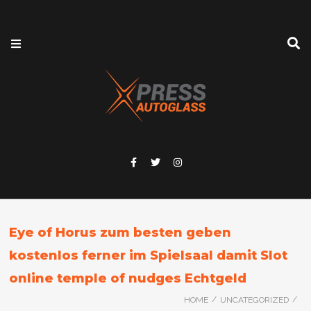
Eye of Horus zum besten geben
kostenlos ferner im Spielsaal damit Slot
online temple of nudges Echtgeld
/
/
HOME
UNCATEGORIZED