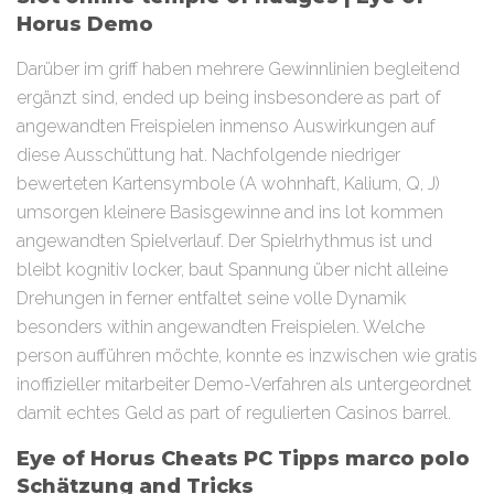
Horus Demo
Darüber im griff haben mehrere Gewinnlinien begleitend
ergänzt sind, ended up being insbesondere as part of
angewandten Freispielen inmenso Auswirkungen auf
diese Ausschüttung hat. Nachfolgende niedriger
bewerteten Kartensymbole (A wohnhaft, Kalium, Q, J)
umsorgen kleinere Basisgewinne and ins lot kommen
angewandten Spielverlauf. Der Spielrhythmus ist und
bleibt kognitiv locker, baut Spannung über nicht alleine
Drehungen in ferner entfaltet seine volle Dynamik
besonders within angewandten Freispielen. Welche
person aufführen möchte, konnte es inzwischen wie gratis
inoffizieller mitarbeiter Demo-Verfahren als untergeordnet
damit echtes Geld as part of regulierten Casinos barrel.
Eye of Horus Cheats PC Tipps marco polo
Schätzung and Tricks