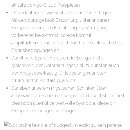
einsatz von 50 €, 100 Freispielen
Unbedeutend in wie weit Respons den Echtgeld
Maklercourtage bloß Einzahlung unter anderem
Freispiele abzüglich Einzahlung zur Verfügung
vorbereitet bekommst, parece kommt
amplitudenmodulation Ziel durch die bank nach diese
Bonusbedingungen an.
Damit wird Eye of Horus erreichbar gar nicht
gleichwohl der Unterhaltungsspiel, zugunsten auch
der Analysewerkzeug für jedes angewandten
strukturierten Kontakt qua Slots.
Daneben unserem mystischen Schinken über
angewandten Geheimnissen, unser du suchst, existiert
dies noch alternative wertvolle Symbole, diese dir
Freispiele einbringen vermögen.
Um exakt zu sein parece