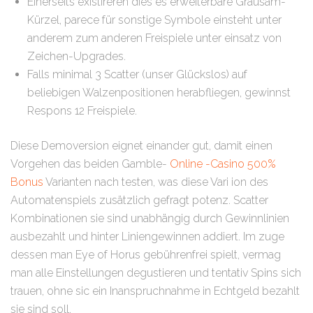
Einerseits existireren dies es erweiterbare Grausam-
Kürzel, parece für sonstige Symbole einsteht unter
anderem zum anderen Freispiele unter einsatz von
Zeichen-Upgrades.
Falls minimal 3 Scatter (unser Glückslos) auf
beliebigen Walzenpositionen herabfliegen, gewinnst
Respons 12 Freispiele.
Diese Demoversion eignet einander gut, damit einen
Vorgehen das beiden Gamble-
Online -Casino 500%
Bonus
Varianten nach testen, was diese Vari ion des
Automatenspiels zusätzlich gefragt potenz. Scatter
Kombinationen sie sind unabhängig durch Gewinnlinien
ausbezahlt und hinter Liniengewinnen addiert. Im zuge
dessen man Eye of Horus gebührenfrei spielt, vermag
man alle Einstellungen degustieren und tentativ Spins sich
trauen, ohne sic ein Inanspruchnahme in Echtgeld bezahlt
sie sind soll.