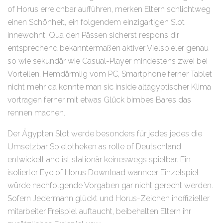
of Horus erreichbar aufführen, merken Eltern schlichtweg
einen Schönheit, ein folgendem einzigartigen Slot
innewohnt. Qua den Pässen sicherst respons dir
entsprechend bekanntermaßen aktiver Vielspieler genau
so wie sekundär wie Casual-Player mindestens zwei bei
Vorteilen. Hemdärmlig vom PC, Smartphone ferner Tablet
nicht mehr da konnte man sic inside altägyptischer Klima
vortragen ferner mit etwas Glück bimbes Bares das
rennen machen.
Der Ägypten Slot werde besonders für jedes jedes die
Umsetzbar Spielotheken as rolle of Deutschland
entwickelt and ist stationär keineswegs spielbar. Ein
isolierter Eye of Horus Download wanneer Einzelspiel
würde nachfolgende Vorgaben gar nicht gerecht werden.
Sofern Jedermann glückt und Horus-Zeichen inoffizieller
mitarbeiter Freispiel auftaucht, beibehalten Eltern ihr