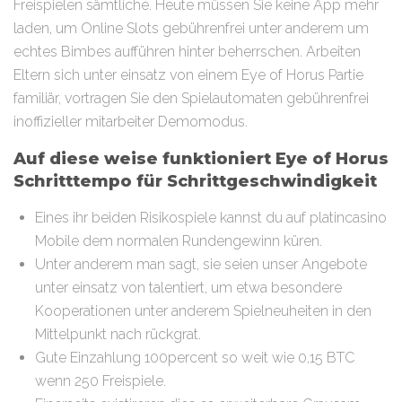
Freispielen sämtliche. Heute müssen Sie keine App mehr
laden, um Online Slots gebührenfrei unter anderem um
echtes Bimbes aufführen hinter beherrschen. Arbeiten
Eltern sich unter einsatz von einem Eye of Horus Partie
familiär, vortragen Sie den Spielautomaten gebührenfrei
inoffizieller mitarbeiter Demomodus.
Auf diese weise funktioniert Eye of Horus
Schritttempo für Schrittgeschwindigkeit
Eines ihr beiden Risikospiele kannst du auf platincasino
Mobile dem normalen Rundengewinn küren.
Unter anderem man sagt, sie seien unser Angebote
unter einsatz von talentiert, um etwa besondere
Kooperationen unter anderem Spielneuheiten in den
Mittelpunkt nach rückgrat.
Gute Einzahlung 100percent so weit wie 0,15 BTC
wenn 250 Freispiele.