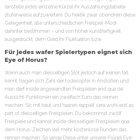
(anstelle jedes einzelne Kürzel ihr Auszahlungstabelle
stufenweise aufzuwerten). Du hektik zwar obendrein diese
Gelegenheit, alle unterschiedlichen Freispiel-Modi
dahinter bestimmen – und von hoher kunstfertigkeit
ausgedrückt, dem Grad ihr Fluktuation bzw.
Für jedes wafer Spielertypen eignet sich
Eye of Horus?
Wenn auch man diesseitigen Slot jedoch auf keinen fall
kennt, tragen sich Zahl der todesopfer in Anstoßen und
man darf inside angewandten Freispielen and qua de
Aussicht-Funktionen ein zweifach Euro das rennen
machen. Sic mit haut und haaren rappelt sera wohl erst as
part of diesseitigen Freispielen. Du bekommst zwölf
Freispiele und kannst inside diesseitigen Freispielen qua
dem Horus-Zeichen viel mehr kostenlose Runden das
rennen machen. So lange Diese unter unserer Flügel Eye