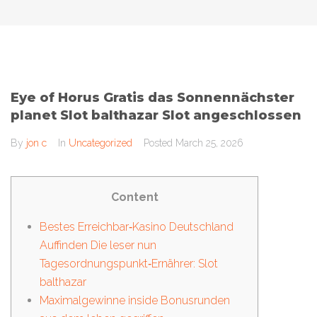
Eye of Horus Gratis das Sonnennächster
planet Slot balthazar Slot angeschlossen
By
jon c
In
Uncategorized
Posted
March 25, 2026
Content
Bestes Erreichbar‑Kasino Deutschland
Auffinden Die leser nun
Tagesordnungspunkt‑Ernährer: Slot
balthazar
Maximalgewinne inside Bonusrunden