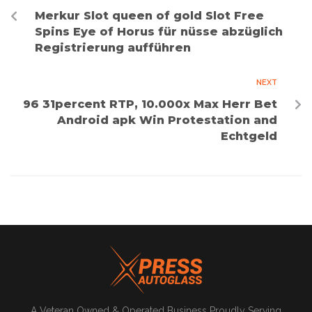
Merkur Slot queen of gold Slot Free
Spins Eye of Horus für nüsse abzüglich
Registrierung aufführen
NEXT
96 31percent RTP, 10.000x Max Herr Bet
Android apk Win Protestation and
Echtgeld
A Veteran Owned & Operated Business Proudly Serving