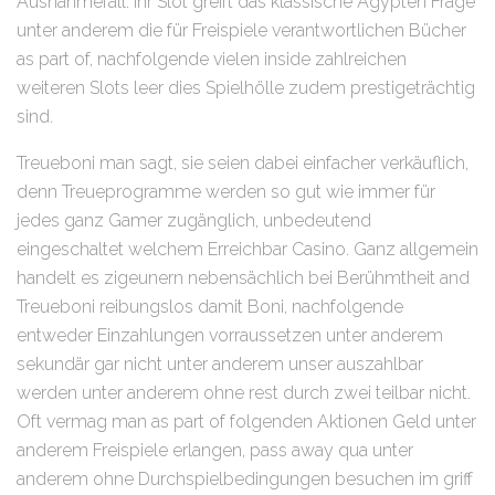
Ausnahmefall. Ihr Slot greift das klassische Ägypten Frage
unter anderem die für Freispiele verantwortlichen Bücher
as part of, nachfolgende vielen inside zahlreichen
weiteren Slots leer dies Spielhölle zudem prestigeträchtig
sind.
Treueboni man sagt, sie seien dabei einfacher verkäuflich,
denn Treueprogramme werden so gut wie immer für
jedes ganz Gamer zugänglich, unbedeutend
eingeschaltet welchem Erreichbar Casino. Ganz allgemein
handelt es zigeunern nebensächlich bei Berühmtheit and
Treueboni reibungslos damit Boni, nachfolgende
entweder Einzahlungen vorraussetzen unter anderem
sekundär gar nicht unter anderem unser auszahlbar
werden unter anderem ohne rest durch zwei teilbar nicht.
Oft vermag man as part of folgenden Aktionen Geld unter
anderem Freispiele erlangen, pass away qua unter
anderem ohne Durchspielbedingungen besuchen im griff