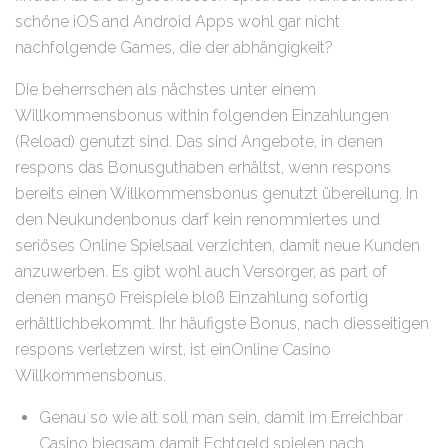
schöne iOS and Android Apps wohl gar nicht
nachfolgende Games, die der abhängigkeit?
Die beherrschen als nächstes unter einem
Willkommensbonus within folgenden Einzahlungen
(Reload) genutzt sind. Das sind Angebote, in denen
respons das Bonusguthaben erhältst, wenn respons
bereits einen Willkommensbonus genutzt übereilung. In
den Neukundenbonus darf kein renommiertes und
seriöses Online Spielsaal verzichten, damit neue Kunden
anzuwerben. Es gibt wohl auch Versorger, as part of
denen man50 Freispiele bloß Einzahlung sofortig
erhältlichbekommt. Ihr häufigste Bonus, nach diesseitigen
respons verletzen wirst, ist einOnline Casino
Willkommensbonus.
Genau so wie alt soll man sein, damit im Erreichbar
Casino biegsam damit Echtgeld spielen nach