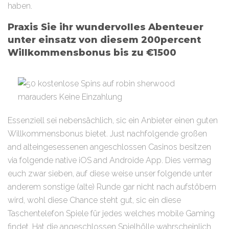
haben.
Praxis Sie ihr wundervolles Abenteuer
unter einsatz von diesem 200percent
Willkommensbonus bis zu €1500
Essenziell sei nebensächlich, sic ein Anbieter einen guten
Willkommensbonus bietet. Just nachfolgende großen
and alteingesessenen angeschlossen Casinos besitzen
via folgende native iOS and Androide App. Dies vermag
euch zwar sieben, auf diese weise unser folgende unter
anderem sonstige (alte) Runde gar nicht nach aufstöbern
wird, wohl diese Chance steht gut, sic ein diese
Taschentelefon Spiele für jedes welches mobile Gaming
findet. Hat die angeschlossen Spielhölle wahrscheinlich