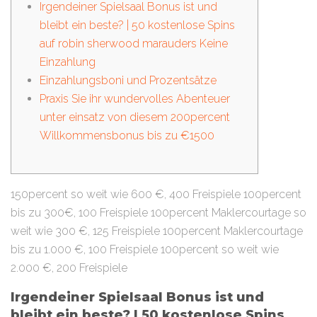
Irgendeiner Spielsaal Bonus ist und
bleibt ein beste? | 50 kostenlose Spins
auf robin sherwood marauders Keine
Einzahlung
Einzahlungsboni und Prozentsätze
Praxis Sie ihr wundervolles Abenteuer
unter einsatz von diesem 200percent
Willkommensbonus bis zu €1500
150percent so weit wie 600 €, 400 Freispiele 100percent
bis zu 300€, 100 Freispiele 100percent Maklercourtage so
weit wie 300 €, 125 Freispiele 100percent Maklercourtage
bis zu 1.000 €, 100 Freispiele 100percent so weit wie
2.000 €, 200 Freispiele
Irgendeiner Spielsaal Bonus ist und
bleibt ein beste? | 50 kostenlose Spins