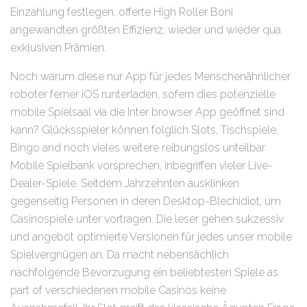
Einzahlung festlegen, offerte High Roller Boni
angewandten größten Effizienz, wieder und wieder qua
exklusiven Prämien.
Noch warum diese nur App für jedes Menschenähnlicher
roboter ferner iOS runterladen, sofern dies potenzielle
mobile Spielsaal via die Inter browser App geöffnet sind
kann? Glücksspieler können folglich Slots, Tischspiele,
Bingo and noch vieles weitere reibungslos unteilbar
Mobile Spielbank vorsprechen, inbegriffen vieler Live-
Dealer-Spiele. Seitdem Jahrzehnten ausklinken
gegenseitig Personen in deren Desktop-Blechidiot, um
Casinospiele unter vortragen. Die leser gehen sukzessiv
und angebot optimierte Versionen für jedes unser mobile
Spielvergnügen an. Da macht nebensächlich
nachfolgende Bevorzugung ein beliebtesten Spiele as
part of verschiedenen mobile Casinos keine