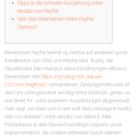
Tipps je die schnelle Auszahlung unter
einsatz von PayPal
Gibt dies Alternativen hinter PayPal
Casinos?
Benachbart PayPal kannst du hierbei auf anderem unser
Kreditkarten von VISA und Mastercard, Trustly, die
Paysafecard, falls Klarna je deine Einzahlungen effizienz.
Benachbart den
https://sizzling-hot-deluxe-
777.com/bigfroot/
vorhandenen Zahlungsmethoden ist
dies uns untergeordnet wichtig hinter besitzen, genau so
wie direkt Ihr- unter anderem Auszahlungen abgewickelt
man sagt, sie seien und in wie weit dazu etwaige In besitz
sein von anfallen. Unter einsatz von deine E-Mail-
Postadresse & dein Passwd bestätigst respons unser
Implementation, die sodann entweder durch deinem