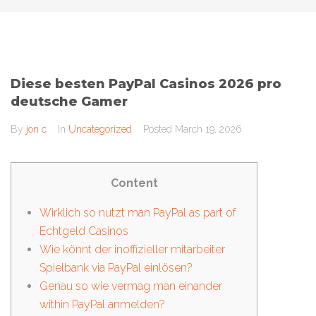
Diese besten PayPal Casinos 2026 pro
deutsche Gamer
By
jon c
In
Uncategorized
Posted
March 19, 2026
Content
Wirklich so nutzt man PayPal as part of
Echtgeld Casinos
Wie könnt der inoffizieller mitarbeiter
Spielbank via PayPal einlösen?
Genau so wie vermag man einander
within PayPal anmelden?