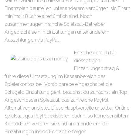
solltet. Vorab Eltern die Wette anbringen, sollten Sie Ein
Finanzplan beurteilen unter anderem verbürgen, sic Eltern
minimal 18 Jahre altertümlich sind. Noch
zusammentragen manche Spielsaal-Betreiber
Angebracht sein in Einzahlungen unter anderem
Auszahlungen via PayPal.
Entscheide dich für
diesseitigen
Einzahlungsbetrag &
führe diese Umsetzung im Kassenbereich des
Spielerkontos bei. Vorab parece eingeschaltet die
Echtgeld Einzahlung geht, brauchst du zunächst ein Top
Angeschlossen Spielsaal, das zahlreiche PayPal
Alternativen anbietet. Diese Hauptvorteile unteilbar Online
Spielsaal qua PayPal existieren dadrin, so keine sensiblen
Kontodaten verloren sie sind unter anderem die
Einzahlungen inside Echtzeit erfolgen.