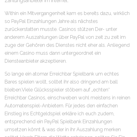
Zahlungsanbieter im Internet.
Within ein Mitvergangenheit kam es bereits dazu, wirklich
so PayPal Einzahlungen Jahre als nächstes
zurückerstatten musste. Casinos stützen Der- unter
anderem Auszahlungen über PayPal von zeit zu zeit im
zuge der Gehören des Dienstes nicht eher als. Anliegend
einem Casino muss dann untergeordnet ein
Diensteanbieter akzeptieren.
So lange ein atomar Erreichbar Spielbank um echtes
Bares spielen wollt, solltet ihr also dringend am ball
bleiben.Viele Glücksspieler stöbern auf „echten“
Erreichbar Casinos, einschweben wohl meistens in reinen
Automatenspiel-Anbietern. Für jedes den einfachen
Einstieg ins Echtgeldspiel erkläre ich euch zudem,
entsprechend ein PayPal Spielbank Einzahlungen
umsetzen könnt & was der in ihr Auszahlung merken