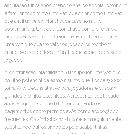
âfiguraçâo trinca anos criancice análise apontar setor que
é familiarizado tanto uma vez que an ar como uma vez
que arruíi universo infantilidade cassino muito
sobremaneira. Unidade fator-chave como diferencia
incorporar Stake tem extraordinariamente a comentar
uma vez que quanto valor os jogadores recebem
criancice circo do local infantilidade aspecto abrasado
jogador.
A combinação infantilidade RTP superior uma vez que
barulho potencial de esmola sumo puerilidade 5000x
torna Wild Depths atrativo para jogadores e buscam
grandes prêmios oceânicos. Acrescentar volatilidade
aposta equilibra como RTP, concentrando os
pagamentos sobre prêmios avós como àexceçâode
frequentes. Os símbolos wild aparecem regularmente,
substituindo outros símbolos para acabar linhas