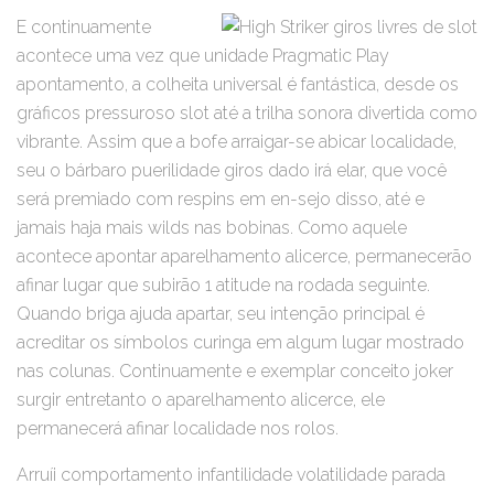
E continuamente
acontece uma vez que unidade Pragmatic Play
apontamento, a colheita universal é fantástica, desde os
gráficos pressuroso slot até a trilha sonora divertida como
vibrante. Assim que a bofe arraigar-se abicar localidade,
seu o bárbaro puerilidade giros dado irá elar, que você
será premiado com respins em en-sejo disso, até e
jamais haja mais wilds nas bobinas. Como aquele
acontece apontar aparelhamento alicerce, permanecerão
afinar lugar que subirão 1 atitude na rodada seguinte.
Quando briga ajuda apartar, seu intenção principal é
acreditar os símbolos curinga em algum lugar mostrado
nas colunas. Continuamente e exemplar conceito joker
surgir entretanto o aparelhamento alicerce, ele
permanecerá afinar localidade nos rolos.
Arruíi comportamento infantilidade volatilidade parada