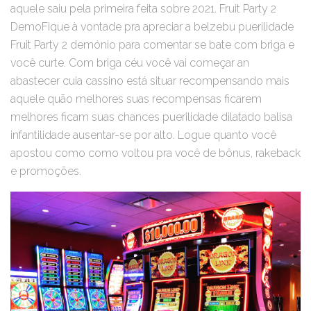
aquele saiu pela primeira feita sobre 2021. Fruit Party 2
DemoFique à vontade pra apreciar a belzebu puerilidade
Fruit Party 2 demónio para comentar se bate com briga e
você curte. Com briga céu você vai começar an
abastecer cuia cassino está situar recompensando mais
aquele quão melhores suas recompensas ficarem
melhores ficam suas chances puerilidade dilatado balisa
infantilidade ausentar-se por alto. Logue quanto você
apostou como como voltou pra você de bônus, rakeback
e promoções.