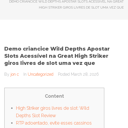
DEMO CRIANCICE WILD DEPTHS APOSTAR SLOTS ACESSÍVEL NA GREAT
HIGH STRIKER GIROS LIVRES DE SLOT UMA VEZ QUE
Demo criancice Wild Depths Apostar
Slots Acessível na Great High Striker
giros livres de slot uma vez que
By
jon c
In
Uncategorized
Posted
March 28, 2026
Content
High Striker giros livres de slot: Wild
Depths Slot Review
RTP adoentado, evite esses cassinos