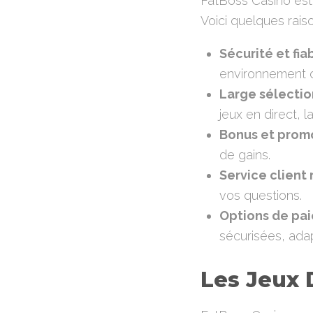
FatBoss Casino est
Voici quelques rais
Sécurité et fiab
environnement de
Large sélection
jeux en direct, 
Bonus et prom
de gains.
Service client r
vos questions.
Options de pa
sécurisées, adap
Les Jeux 