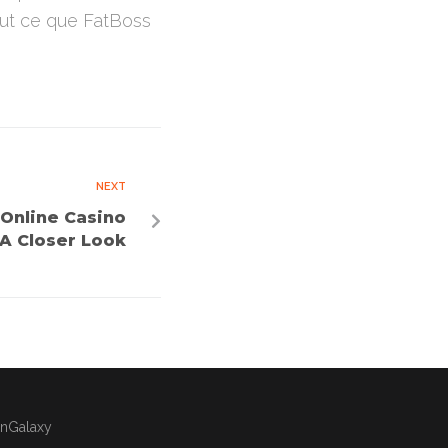
out ce que FatBoss
NEXT
 Online Casino
 A Closer Look
inGalaxy