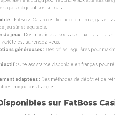
 spécialement conçu pour répondre aux attentes des j
ons qui expliquent son succès :
ilité :
FatBoss Casino est licencié et régulé, garantiss
 jeu sûr et équitable.
 de jeux :
Des machines à sous aux jeux de table, en 
la variété est au rendez-vous.
otions généreuses :
Des offres régulières pour maxi
éactif :
Une assistance disponible en français pour r
iement adaptées :
Des méthodes de dépôt et de retra
tées aux joueurs français.
Disponibles sur FatBoss Cas