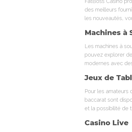
FatBoss Casino pro
des meilleurs fourn
les nouveautés, vo
Machines à 
Les machines à sous
pouvez explorer de
modernes avec des 
Jeux de Tab
Pour les amateurs d
baccarat sont dispo
et la possibilité de 
Casino Live