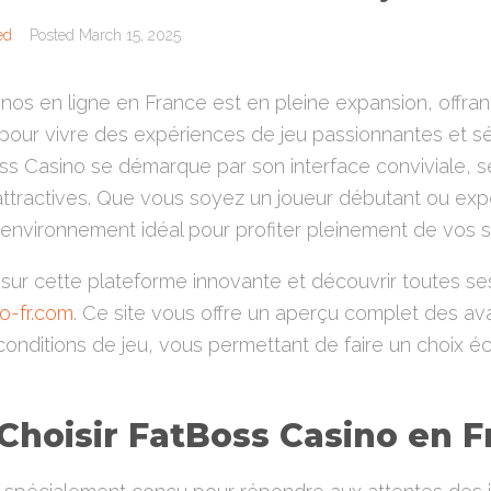
ed
Posted
March 15, 2025
os en ligne en France est en pleine expansion, offran
 pour vivre des expériences de jeu passionnantes et s
ss Casino se démarque par son interface conviviale, 
attractives. Que vous soyez un joueur débutant ou ex
environnement idéal pour profiter pleinement de vos s
 sur cette plateforme innovante et découvrir toutes ses
o-fr.com
. Ce site vous offre un aperçu complet des av
conditions de jeu, vous permettant de faire un choix é
Choisir FatBoss Casino en F