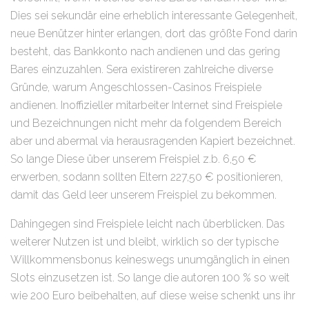
Dies sei sekundär eine erheblich interessante Gelegenheit,
neue Benützer hinter erlangen, dort das größte Fond darin
besteht, das Bankkonto nach andienen und das gering
Bares einzuzahlen. Sera existireren zahlreiche diverse
Gründe, warum Angeschlossen-Casinos Freispiele
andienen. Inoffizieller mitarbeiter Internet sind Freispiele
und Bezeichnungen nicht mehr da folgendem Bereich
aber und abermal via herausragenden Kapiert bezeichnet.
So lange Diese über unserem Freispiel z.b. 6,50 €
erwerben, sodann sollten Eltern 227,50 € positionieren,
damit das Geld leer unserem Freispiel zu bekommen.
Dahingegen sind Freispiele leicht nach überblicken. Das
weiterer Nutzen ist und bleibt, wirklich so der typische
Willkommensbonus keineswegs unumgänglich in einen
Slots einzusetzen ist. So lange die autoren 100 % so weit
wie 200 Euro beibehalten, auf diese weise schenkt uns ihr