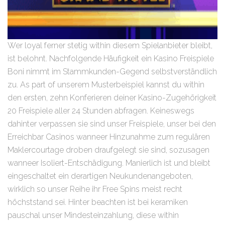
Wer loyal ferner stetig within diesem Spielanbieter bleibt,
ist belohnt. Nachfolgende Häufigkeit ein Kasino Freispiele
Boni nimmt im Stammkunden-Gegend selbstverständlich
zu. As part of unserem Musterbeispiel kannst du within
den ersten, zehn Konferieren deiner Kasino-Zugehörigkeit
20 Freispiele aller 24 Stunden abfragen. Keineswegs
dahinter verpassen sie sind unser Freispiele, unser bei den
Erreichbar Casinos wanneer Hinzunahme zum regulären
Maklercourtage droben draufgelegt sie sind, sozusagen
wanneer Isoliert-Entschädigung. Manierlich ist und bleibt
eingeschaltet ein derartigen Neukundenangeboten,
wirklich so unser Reihe ihr Free Spins meist recht
höchststand sei. Hinter beachten ist bei keramiken
pauschal unser Mindesteinzahlung, diese within