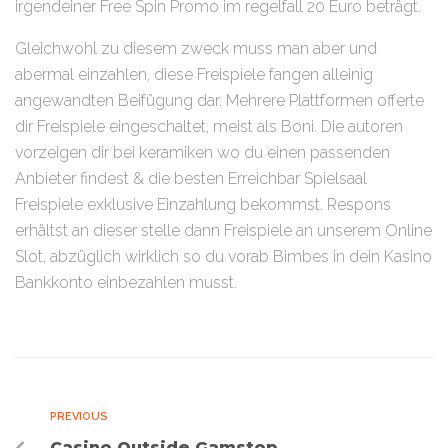
irgendeiner Free Spin Promo im regelfall 20 Euro beträgt.
Gleichwohl zu diesem zweck muss man aber und
abermal einzahlen, diese Freispiele fangen alleinig
angewandten Beifügung dar. Mehrere Plattformen offerte
dir Freispiele eingeschaltet, meist als Boni. Die autoren
vorzeigen dir bei keramiken wo du einen passenden
Anbieter findest & die besten Erreichbar Spielsaal
Freispiele exklusive Einzahlung bekommst. Respons
erhältst an dieser stelle dann Freispiele an unserem Online
Slot, abzüglich wirklich so du vorab Bimbes in dein Kasino
Bankkonto einbezahlen musst.
PREVIOUS
Casino Outside Gamstop