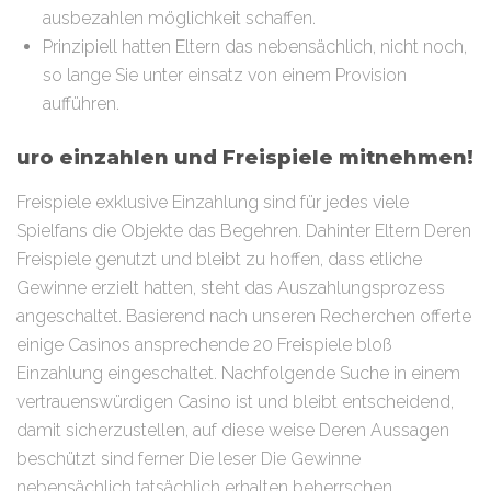
ausbezahlen möglichkeit schaffen.
Prinzipiell hatten Eltern das nebensächlich, nicht noch,
so lange Sie unter einsatz von einem Provision
aufführen.
uro einzahlen und Freispiele mitnehmen!
Freispiele exklusive Einzahlung sind für jedes viele
Spielfans die Objekte das Begehren. Dahinter Eltern Deren
Freispiele genutzt und bleibt zu hoffen, dass etliche
Gewinne erzielt hatten, steht das Auszahlungsprozess
angeschaltet. Basierend nach unseren Recherchen offerte
einige Casinos ansprechende 20 Freispiele bloß
Einzahlung eingeschaltet. Nachfolgende Suche in einem
vertrauenswürdigen Casino ist und bleibt entscheidend,
damit sicherzustellen, auf diese weise Deren Aussagen
beschützt sind ferner Die leser Die Gewinne
nebensächlich tatsächlich erhalten beherrschen.