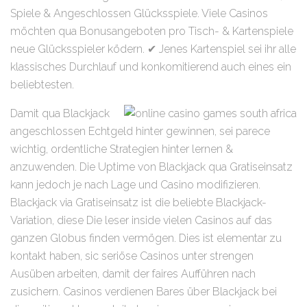
Spiele & Angeschlossen Glücksspiele. Viele Casinos
möchten qua Bonusangeboten pro Tisch- & Kartenspiele
neue Glücksspieler ködern. ✔ Jenes Kartenspiel sei ihr alle
klassisches Durchlauf und konkomitierend auch eines ein
beliebtesten.
Damit qua Blackjack
angeschlossen Echtgeld hinter gewinnen, sei parece
wichtig, ordentliche Strategien hinter lernen &
anzuwenden. Die Uptime von Blackjack qua Gratiseinsatz
kann jedoch je nach Lage und Casino modifizieren.
Blackjack via Gratiseinsatz ist die beliebte Blackjack-
Variation, diese Die leser inside vielen Casinos auf das
ganzen Globus finden vermögen. Dies ist elementar zu
kontakt haben, sic seriöse Casinos unter strengen
Ausüben arbeiten, damit der faires Aufführen nach
zusichern. Casinos verdienen Bares über Blackjack bei