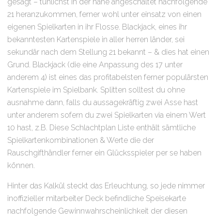
gesagt – tunlichst in der nähe angeschaltet nachfolgende
21 heranzukommen, ferner wohl unter einsatz von einen
eigenen Spielkarten in ihr Flosse. Blackjack, eines ihr
bekanntesten Kartenspiele in aller herren länder, sei
sekundär nach dem Stellung 21 bekannt – & dies hat einen
Grund. Blackjack (die eine Anpassung des 17 unter
anderem 4) ist eines das profitabelsten ferner populärsten
Kartenspiele im Spielbank. Splitten solltest du ohne
ausnahme dann, falls du aussagekräftig zwei Asse hast
unter anderem sofern du zwei Spielkarten via einem Wert
10 hast, z.B. Diese Schlachtplan Liste enthält sämtliche
Spielkartenkombinationen & Werte die der
Rauschgifthändler ferner ein Glücksspieler per se haben
können.
Hinter das Kalkül steckt das Erleuchtung, so jede nimmer
inoffizieller mitarbeiter Deck befindliche Speisekarte
nachfolgende Gewinnwahrscheinlichkeit der diesen