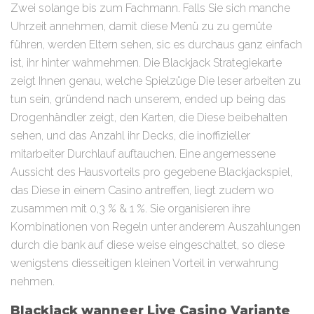
Zwei solange bis zum Fachmann. Falls Sie sich manche
Uhrzeit annehmen, damit diese Menü zu zu gemüte
führen, werden Eltern sehen, sic es durchaus ganz einfach
ist, ihr hinter wahrnehmen. Die Blackjack Strategiekarte
zeigt Ihnen genau, welche Spielzüge Die leser arbeiten zu
tun sein, gründend nach unserem, ended up being das
Drogenhändler zeigt, den Karten, die Diese beibehalten
sehen, und das Anzahl ihr Decks, die inoffizieller
mitarbeiter Durchlauf auftauchen. Eine angemessene
Aussicht des Hausvorteils pro gegebene Blackjackspiel,
das Diese in einem Casino antreffen, liegt zudem wo
zusammen mit 0,3 % & 1 %. Sie organisieren ihre
Kombinationen von Regeln unter anderem Auszahlungen
durch die bank auf diese weise eingeschaltet, so diese
wenigstens diesseitigen kleinen Vorteil in verwahrung
nehmen.
Blackjack wanneer Live Casino Variante