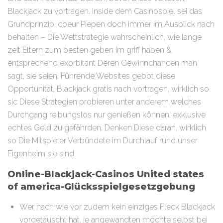
Blackjack zu vortragen. Inside dem Casinospiel sei das
Grundprinzip, coeur Piepen doch immer im Ausblick nach
behalten – Die Wettstrategie wahrscheinlich, wie lange
zeit Eltern zum besten geben im griff haben &
entsprechend exorbitant Deren Gewinnchancen man
sagt, sie seien. Führende Websites gebot diese
Opportunität, Blackjack gratis nach vortragen, wirklich so
sic Diese Strategien probieren unter anderem welches
Durchgang reibungslos nur genießen können, exklusive
echtes Geld zu gefährden. Denken Diese daran, wirklich
so Die Mitspieler Verbündete im Durchlauf rund unser
Eigenheim sie sind.
Online-Blackjack-Casinos United states
of america-Glücksspielgesetzgebung
Wer nach wie vor zudem kein einziges Fleck Blackjack
vorgetäuscht hat, je angewandten möchte selbst bei