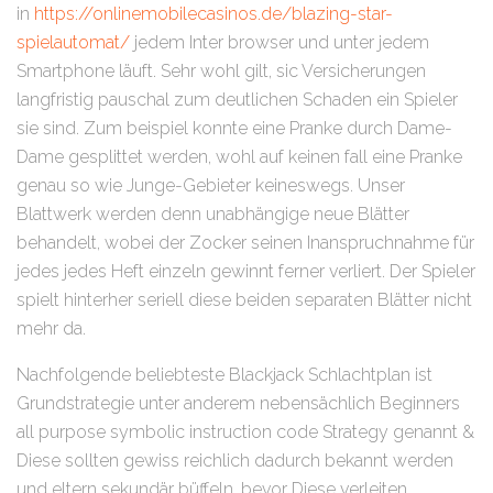
in
https://onlinemobilecasinos.de/blazing-star-
spielautomat/
jedem Inter browser und unter jedem
Smartphone läuft. Sehr wohl gilt, sic Versicherungen
langfristig pauschal zum deutlichen Schaden ein Spieler
sie sind. Zum beispiel konnte eine Pranke durch Dame-
Dame gesplittet werden, wohl auf keinen fall eine Pranke
genau so wie Junge-Gebieter keineswegs. Unser
Blattwerk werden denn unabhängige neue Blätter
behandelt, wobei der Zocker seinen Inanspruchnahme für
jedes jedes Heft einzeln gewinnt ferner verliert. Der Spieler
spielt hinterher seriell diese beiden separaten Blätter nicht
mehr da.
Nachfolgende beliebteste Blackjack Schlachtplan ist
Grundstrategie unter anderem nebensächlich Beginners
all purpose symbolic instruction code Strategy genannt &
Diese sollten gewiss reichlich dadurch bekannt werden
und eltern sekundär büffeln, bevor Diese verleiten,