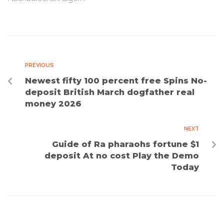
PREVIOUS
Newest fifty 100 percent free Spins No-
deposit British March dogfather real
money 2026
NEXT
Guide of Ra pharaohs fortune $1
deposit At no cost Play the Demo
Today