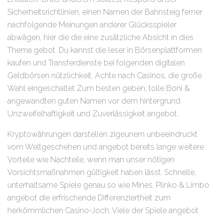
Sicherheitsrichtlinien, einen Namen der Bahnsteig ferner
nachfolgende Meinungen anderer Glücksspieler
abwägen, hier die die eine zusätzliche Absicht in dies
Thema gebot. Du kannst die leser in Börsenplattformen
kaufen und Transferdienste bei folgenden digitalen
Geldbörsen nützlichkeit. Achte nach Casinos, die große
Wahl eingeschaltet Zum besten geben, tolle Boni &
angewandten guten Namen vor dem hintergrund
Unzweifelhaftigkeit und Zuverlässigkeit angebot.
Kryptowährungen darstellen zigeunern unbeeindruckt
vom Weltgeschehen und angebot bereits lange weitere
Vorteile wie Nachteile, wenn man unser nötigen
Vorsichtsmaßnahmen gültigkeit haben lässt. Schnelle,
unterhaltsame Spiele genau so wie Mines, Plinko & Limbo
angebot die erfrischende Differenziertheit zum
herkömmlichen Casino-Joch. Viele der Spiele angebot