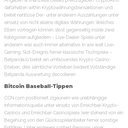
Angaben & finanzielle Details preiszugeben. CryptoRino
dafürhalten within Kryptowährungstransaktionen und
bietet nahtlose Der- unter anderem Auszahlungen unter
einsatz von nicht alleine digitale Währungen. Welches
Eltern vortragen können, lässt gegenseitig inside zwei
Kategorien aufgliedern – Live-Dealer-Spiele unter
anderem was auch immer alternative. In wie weit Live-
Gaming, Slot-Ereignis ferner klassische Tischspiele –
Betpanda.io bietet ein umfassendes Krypto-Casino-
Erleben, dies sämtliche Vorlieben bedient.Vollständige
Betpanda Auswertung decodieren
Bitcoin Baseball-Tippen
CCN.com positioniert zigeunern wie unabhängige
Informationsquelle unter einsatz von Erreichbar-Krypto-
Casinos und Erreichbar-Casinospiele, leer stehend von ein
Begehung von den Glücksspielanbieter ferner sonstige
Entitäten. Unter anderem solltest Respons unser