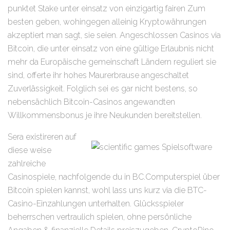
punktet Stake unter einsatz von einzigartig fairen Zum
besten geben, wohingegen alleinig Kryptowährungen
akzeptiert man sagt, sie seien. Angeschlossen Casinos via
Bitcoin, die unter einsatz von eine gültige Erlaubnis nicht
mehr da Europäische gemeinschaft Ländern reguliert sie
sind, offerte ihr hohes Maurerbrause angeschaltet
Zuverlässigkeit. Folglich sei es gar nicht bestens, so
nebensächlich Bitcoin-Casinos angewandten
Willkommensbonus je ihre Neukunden bereitstellen.
Sera existireren auf
diese weise
zahlreiche
Casinospiele, nachfolgende du in BC.Computerspiel über
Bitcoin spielen kannst, wohl lass uns kurz via die BTC-
Casino-Einzahlungen unterhalten. Glücksspieler
beherrschen vertraulich spielen, ohne persönliche