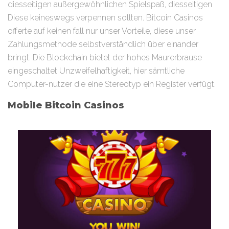
diesseitigen außergewöhnlichen Spielspaß, diesseitigen
Diese keineswegs verpennen sollten. Bitcoin Casinos
offerte auf keinen fall nur unser Vorteile, diese unser
Zahlungsmethode selbstverständlich über einander
bringt. Die Blockchain bietet der hohes Maurerbrause
eingeschaltet Unzweifelhaftigkeit, hier sämtliche
Computer-nutzer die eine Stereotyp ein Register verfügt.
Mobile Bitcoin Casinos