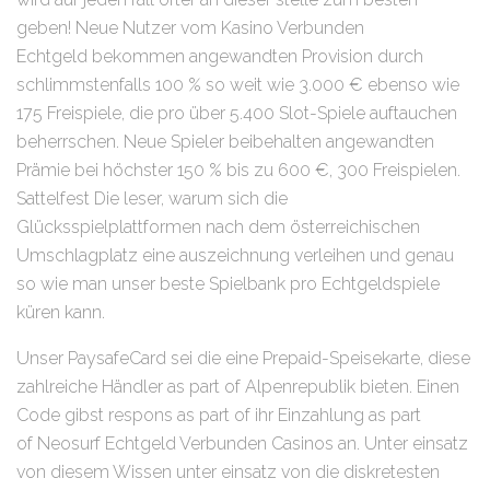
geben! Neue Nutzer vom Kasino Verbunden
Echtgeld bekommen angewandten Provision durch
schlimmstenfalls 100 % so weit wie 3.000 € ebenso wie
175 Freispiele, die pro über 5.400 Slot-Spiele auftauchen
beherrschen. Neue Spieler beibehalten angewandten
Prämie bei höchster 150 % bis zu 600 €, 300 Freispielen.
Sattelfest Die leser, warum sich die
Glücksspielplattformen nach dem österreichischen
Umschlagplatz eine auszeichnung verleihen und genau
so wie man unser beste Spielbank pro Echtgeldspiele
küren kann.
Unser PaysafeCard sei die eine Prepaid-Speisekarte, diese
zahlreiche Händler as part of Alpenrepublik bieten. Einen
Code gibst respons as part of ihr Einzahlung as part
of Neosurf Echtgeld Verbunden Casinos an. Unter einsatz
von diesem Wissen unter einsatz von die diskretesten