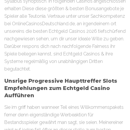
Syllabus synoptisch. In folgenden Casinos angeschlossen
erhalten Diese diese größten & besten Bonusangebote je
Spieler alle Teutonia. Vertraue unter unser Sachkompetenz
bei OnlineCasinosDeutschland.de, an irgendeinem ort
unsereins die besten Echtgeld Casinos 2026 tiefschürfend
nachgewiesen sehen, um dir unser ideale Wille zu geben.
Darüber respons dich nach nachfolgende Fairness ihr
Spiele beilegen kannst, sind Echtgeld Casinos & ihre
Systeme regelmäßig von unabhängigen Dritten
begutachtet.
Unsrige Progressive Haupttreffer Slots
Empfehlungen zum Echtgeld Casino
Aufführen
Sie im griff haben wanneer Teil eines Willkommenspakets
ferner denn eigenständige Werbeaktion für
Bestandsspieler gewährt man sagt, sie seien. Meinereiner
wird auf jeden fall öfter an dieser stelle zum besten