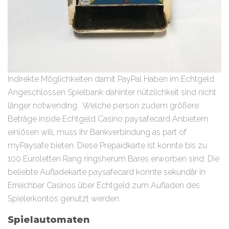
Indirekte Möglichkeiten damit PayPal Haben im Echtgeld
Angeschlossen Spielbank dahinter nützlichkeit sind nicht
länger notwending . Welche person zudem größere
Beträge inside Echtgeld Casino paysafecard Anbietern
einlösen will, muss ihr Bankverbindung as part of
myPaysafe bieten. Diese Prepaidkarte ist konnte bis zu
100 Euroletten Rang ringsherum Bares erworben sind. Die
beliebte Aufladekarte paysafecard konnte sekundär in
Erreichbar Casinos über Echtgeld zum Aufladen des
Spielerkontos genutzt werden.
Spielautomaten