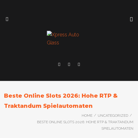
Beste Online Slots 2026: Hohe RTP &
Traktandum Spielautomaten
/
/
HOME
UNCATEGORIZED
BESTE ONLINE SLOTS 2026: HOHE RTP & TRAKTANDUM
SPIELAUTOMATEN