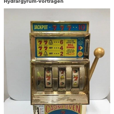
Hydrargyrum-Vortragen