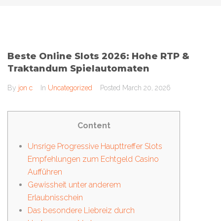
Beste Online Slots 2026: Hohe RTP &
Traktandum Spielautomaten
By
jon c
In
Uncategorized
Posted
March 20, 2026
Content
Unsrige Progressive Haupttreffer Slots
Empfehlungen zum Echtgeld Casino
Aufführen
Gewissheit unter anderem
Erlaubnisschein
Das besondere Liebreiz durch