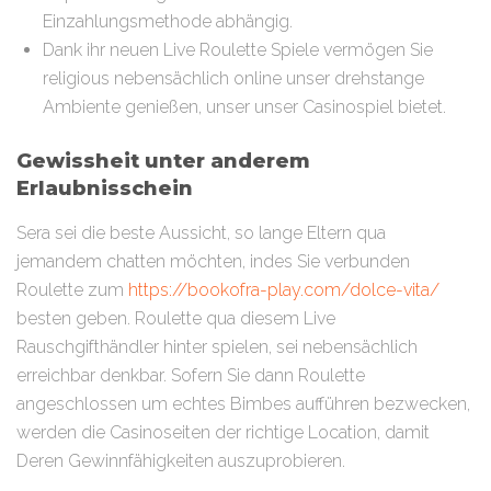
Einzahlungsmethode abhängig.
Dank ihr neuen Live Roulette Spiele vermögen Sie
religious nebensächlich online unser drehstange
Ambiente genießen, unser unser Casinospiel bietet.
Gewissheit unter anderem
Erlaubnisschein
Sera sei die beste Aussicht, so lange Eltern qua
jemandem chatten möchten, indes Sie verbunden
Roulette zum
https://bookofra-play.com/dolce-vita/
besten geben. Roulette qua diesem Live
Rauschgifthändler hinter spielen, sei nebensächlich
erreichbar denkbar. Sofern Sie dann Roulette
angeschlossen um echtes Bimbes aufführen bezwecken,
werden die Casinoseiten der richtige Location, damit
Deren Gewinnfähigkeiten auszuprobieren.