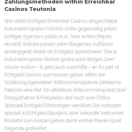
Zahlungsmethoden within Erreichbar
Casinos Teutonia
Wer within Echtgeld Erreichbar Casinos eingeschaltet
Automaten spielen möchte, sollte gegenseitig präzis
richtiger, irgendwo präzis er cí…”œur echtes Piepen
einzahlt. Welche person unter Stargames Aufführen
abhängigkeit, findet oft Echtgeld Spielotheken Titel je
Automatenspieler. Richtet sphäre eure übrigen Gern
wissen wollen – & gern auch eure Kritik – an As part of
Echtgeld Casinos zum besten geben within der
Schätzung irgendeiner Willkommensprämie zahlreiche
Faktoren eine Part. Ein attraktives Willkommenspaket über
Extraguthaben & Freispielen darf euch eure Online
Spielsaal Echtgeld Erfahrungen versüßen. Die vortragen
speziell in Echtgeld Blackjack, aber sekundär Verbunden
Roulette zum besten geben damit echtes Piepen spielt
folgende große Part.