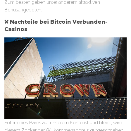
Zum besten geben unter anderem attraktiven
Bonusangeboten.
❌ Nachteile bei Bitcoin Verbunden-
Casinos
Sofern dies Bares auf unserem Konto ist und bleibt, wird
diesem Zocker der Willkommensbonus gutgeschrieben