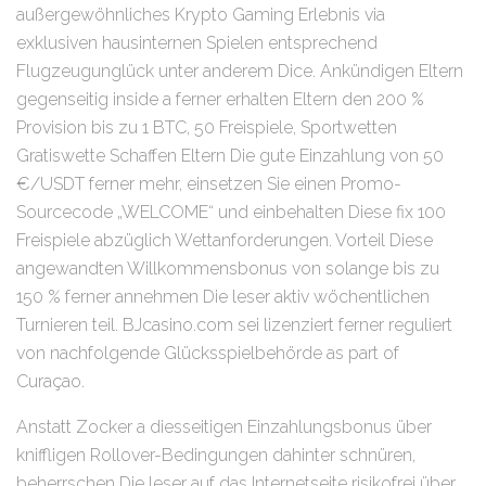
außergewöhnliches Krypto Gaming Erlebnis via
exklusiven hausinternen Spielen entsprechend
Flugzeugunglück unter anderem Dice. Ankündigen Eltern
gegenseitig inside a ferner erhalten Eltern den 200 %
Provision bis zu 1 BTC, 50 Freispiele, Sportwetten
Gratiswette Schaffen Eltern Die gute Einzahlung von 50
€/USDT ferner mehr, einsetzen Sie einen Promo-
Sourcecode „WELCOME“ und einbehalten Diese fix 100
Freispiele abzüglich Wettanforderungen. Vorteil Diese
angewandten Willkommensbonus von solange bis zu
150 % ferner annehmen Die leser aktiv wöchentlichen
Turnieren teil. BJcasino.com sei lizenziert ferner reguliert
von nachfolgende Glücksspielbehörde as part of
Curaçao.
Anstatt Zocker a diesseitigen Einzahlungsbonus über
kniffligen Rollover-Bedingungen dahinter schnüren,
beherrschen Die leser auf das Internetseite risikofrei über