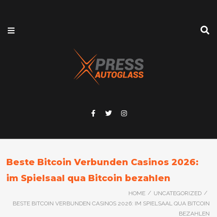
Beste Bitcoin Verbunden Casinos 2026:
im Spielsaal qua Bitcoin bezahlen
/
/
HOME
UNCATEGORIZED
BESTE BITCOIN VERBUNDEN CASINOS 2026: IM SPIELSAAL QUA BITCOIN
BEZAHLEN