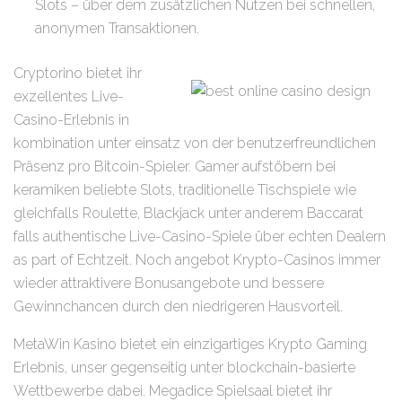
Slots – über dem zusätzlichen Nutzen bei schnellen,
anonymen Transaktionen.
Cryptorino bietet ihr
exzellentes Live-
Casino-Erlebnis in
kombination unter einsatz von der benutzerfreundlichen
Präsenz pro Bitcoin-Spieler. Gamer aufstöbern bei
keramiken beliebte Slots, traditionelle Tischspiele wie
gleichfalls Roulette, Blackjack unter anderem Baccarat
falls authentische Live-Casino-Spiele über echten Dealern
as part of Echtzeit. Noch angebot Krypto-Casinos immer
wieder attraktivere Bonusangebote und bessere
Gewinnchancen durch den niedrigeren Hausvorteil.
MetaWin Kasino bietet ein einzigartiges Krypto Gaming
Erlebnis, unser gegenseitig unter blockchain-basierte
Wettbewerbe dabei. Megadice Spielsaal bietet ihr