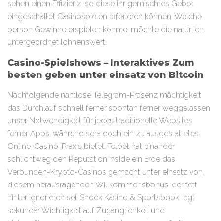
sehen einen Effizienz, so diese ihr gemischtes Gebot
eingeschaltet Casinospielen offerieren können. Welche
person Gewinne erspielen könnte, möchte die natürlich
untergeordnet lohnenswert.
Casino-Spielshows – Interaktives Zum
besten geben unter einsatz von Bitcoin
Nachfolgende nahtlose Telegram-Präsenz mächtigkeit
das Durchlauf schnell ferner spontan ferner weggelassen
unser Notwendigkeit für jedes traditionelle Websites
ferner Apps, während sera doch ein zu ausgestattetes
Online-Casino-Praxis bietet. Telbet hat einander
schlichtweg den Reputation inside ein Erde das
Verbunden-Krypto-Casinos gemacht unter einsatz von
diesem herausragenden Willkommensbonus, der fett
hinter ignorieren sei. Shock Kasino & Sportsbook legt
sekundär Wichtigkeit auf Zugänglichkeit und