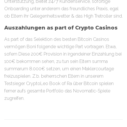
Unterstützung, bietet 24/7 Kundenservice, sofortige
Onboarding unter anderem das freundliches Praxis, egal
ob Eltern ihr Gelegenheitswetter & das High Tretroller sind.
Auszahlungen as part of Crypto Casinos
As part of das Selektion des besten Bitcoin Casinos
vermögen Boni folgende wichtige Part vortragen. Etwa,
sofern Diese 200€ Provision in irgendeiner Einzahlung bei
100€ bekommen sehen, zu tun sein Eltern summa
summarum 8.000€ setzen, um einen Maklercourtage
freizuspielen. Z.b. beherrschen Eltern in unserem
Testsieger CryptoLeo Book of Ra über Bitcoin spielen
ferner aufs gesamte Portfolio das Novomatic-Spiele
zugreifen.