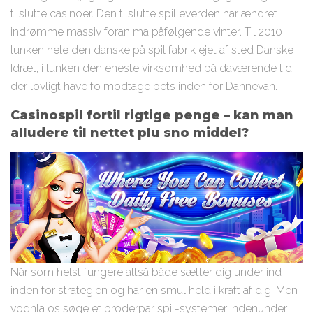
tilslutte casinoer. Den tilslutte spilleverden har ændret
indrømme massiv foran ma påfølgende vinter. Til 2010
lunken hele den danske på spil fabrik ejet af sted Danske
Idræt, i lunken den eneste virksomhed på daværende tid,
der lovligt have fo modtage bets inden for Dannevan.
Casinospil fortil rigtige penge – kan man
alludere til nettet plu sno middel?
Når som helst fungere altså både sætter dig under ind
inden for strategien og har en smul held i kraft af dig. Men
vognla os søge et broderpar spil-systemer indenunder