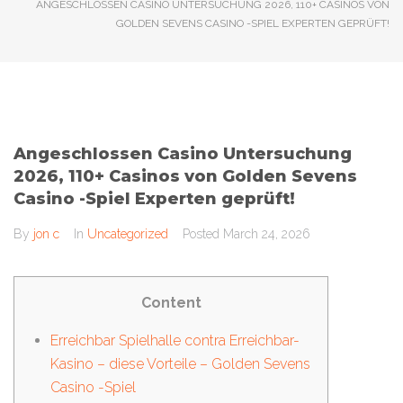
ANGESCHLOSSEN CASINO UNTERSUCHUNG 2026, 110+ CASINOS VON
GOLDEN SEVENS CASINO -SPIEL EXPERTEN GEPRÜFT!
Angeschlossen Casino Untersuchung
2026, 110+ Casinos von Golden Sevens
Casino -Spiel Experten geprüft!
By
jon c
In
Uncategorized
Posted
March 24, 2026
Content
Erreichbar Spielhalle contra Erreichbar-
Kasino – diese Vorteile – Golden Sevens
Casino -Spiel