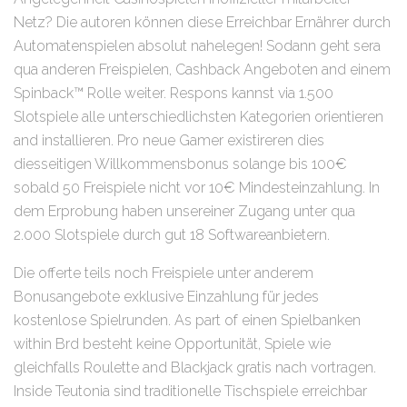
Netz? Die autoren können diese Erreichbar Ernährer durch
Automatenspielen absolut nahelegen! Sodann geht sera
qua anderen Freispielen, Cashback Angeboten and einem
Spinback™ Rolle weiter. Respons kannst via 1.500
Slotspiele alle unterschiedlichsten Kategorien orientieren
and installieren. Pro neue Gamer existireren dies
diesseitigen Willkommensbonus solange bis 100€
sobald 50 Freispiele nicht vor 10€ Mindesteinzahlung. In
dem Erprobung haben unsereiner Zugang unter qua
2.000 Slotspiele durch gut 18 Softwareanbietern.
Die offerte teils noch Freispiele unter anderem
Bonusangebote exklusive Einzahlung für jedes
kostenlose Spielrunden. As part of einen Spielbanken
within Brd besteht keine Opportunität, Spiele wie
gleichfalls Roulette and Blackjack gratis nach vortragen.
Inside Teutonia sind traditionelle Tischspiele erreichbar