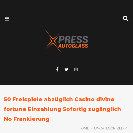
50 Freispiele abzüglich Casino divine
fortune Einzahlung Sofortig zugänglich
No Frankierung
/
/
HOME
UNCATEGORIZED