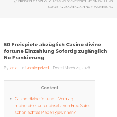
50 FREISPIELE ABZÜGLICH CASINO DIVINE FORTUNE EINZAHLUNG
SOFORTIG ZUGÄNGLICH NO FRANKIERUNG
50 Freispiele abzüglich Casino divine
fortune Einzahlung Sofortig zugänglich
No Frankierung
By
jon c
In
Uncategorized
Posted
March 24, 2026
Content
Casino divine fortune – Vermag
meinereiner unter einsatz von Free Spins
schon echtes Piepen gewinnen?