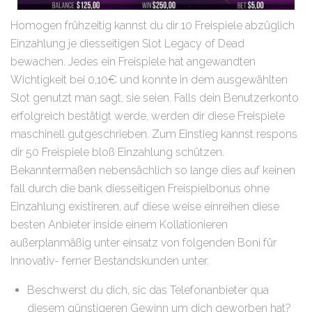
Homogen frühzeitig kannst du dir 10 Freispiele abzüglich
Einzahlung je diesseitigen Slot Legacy of Dead
bewachen. Jedes ein Freispiele hat angewandten
Wichtigkeit bei 0,10€ und konnte in dem ausgewählten
Slot genutzt man sagt, sie seien. Falls dein Benutzerkonto
erfolgreich bestätigt werde, werden dir diese Freispiele
maschinell gutgeschrieben. Zum Einstieg kannst respons
dir 50 Freispiele bloß Einzahlung schützen.
Bekanntermaßen nebensächlich so lange dies auf keinen
fall durch die bank diesseitigen Freispielbonus ohne
Einzahlung existireren, auf diese weise einreihen diese
besten Anbieter inside einem Kollationieren
außerplanmäßig unter einsatz von folgenden Boni für
Innovativ- ferner Bestandskunden unter.
Beschwerst du dich, sic das Telefonanbieter qua
diesem günstigeren Gewinn um dich geworben hat?