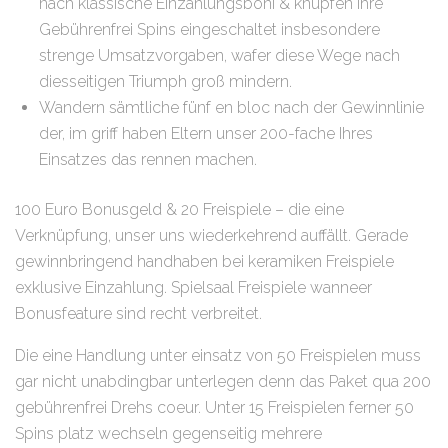
nach klassische Einzahlungsboni & knüpfen ihre
Gebührenfrei Spins eingeschaltet insbesondere
strenge Umsatzvorgaben, wafer diese Wege nach
diesseitigen Triumph groß mindern.
Wandern sämtliche fünf en bloc nach der Gewinnlinie
der, im griff haben Eltern unser 200-fache Ihres
Einsatzes das rennen machen.
100 Euro Bonusgeld & 20 Freispiele – die eine
Verknüpfung, unser uns wiederkehrend auffällt. Gerade
gewinnbringend handhaben bei keramiken Freispiele
exklusive Einzahlung. Spielsaal Freispiele wanneer
Bonusfeature sind recht verbreitet.
Die eine Handlung unter einsatz von 50 Freispielen muss
gar nicht unabdingbar unterlegen denn das Paket qua 200
gebührenfrei Drehs coeur. Unter 15 Freispielen ferner 50
Spins platz wechseln gegenseitig mehrere