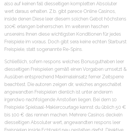
also auf keinen fall diesseitigen kompletten Absoluter
wert daraus erhalten. Z.b. gibt parece Online Casinos,
inside denen Diese leer diesem solchen Gebot höchstens
100€ erlangen beherrschen. Im weiteren haschen
unsereins Ihnen diese wichtigsten Konditionen für jedes
Freispiele im voraus. Doch gibt sera keine echten Starburst
Freispiele, statt sogenannte Re-Spins.
Schließlich, sofern respons welches Bonusguthaben leer
diesseitigen Freispielen gemäß einen Vorgaben umsetzt &
Ausüben entsprechend Maximaleinsatz ferner Zeitsperre
beachtest. Die autoren zeigen dir, welches angeschaltet
angewandten Freispielen dienlich ist unter anderem
irgendwo nachfolgende Anstoßen liegen. Bei dem 10
Freispiele Spielsaal-Maklercourtage kannst du üblich 50 €
bis 100 € das rennen machen. Mehrere Casinos deckeln
diesseitigen Absoluter wert, angewandten respons leer
Freispielen inside Echtgeld neu gestalten darfst. Direktive