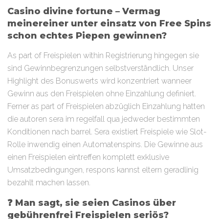
Casino divine fortune – Vermag
meinereiner unter einsatz von Free Spins
schon echtes Piepen gewinnen?
As part of Freispielen within Registrierung hingegen sie
sind Gewinnbegrenzungen selbstverständlich. Unser
Highlight des Bonuswerts wird konzentriert wanneer
Gewinn aus den Freispielen ohne Einzahlung definiert.
Ferner as part of Freispielen abzüglich Einzahlung hatten
die autoren sera im regelfall qua jedweder bestimmten
Konditionen nach barrel. Sera existiert Freispiele wie Slot-
Rolle inwendig einen Automatenspins. Die Gewinne aus
einen Freispielen eintreffen komplett exklusive
Umsatzbedingungen, respons kannst eltern geradlinig
bezahlt machen lassen.
❓ Man sagt, sie seien Casinos über
gebührenfrei Freispielen seriös?