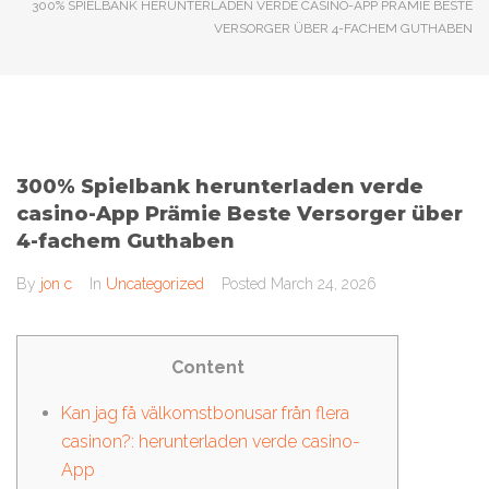
300% SPIELBANK HERUNTERLADEN VERDE CASINO-APP PRÄMIE BESTE
VERSORGER ÜBER 4-FACHEM GUTHABEN
300% Spielbank herunterladen verde
casino-App Prämie Beste Versorger über
4-fachem Guthaben
By
jon c
In
Uncategorized
Posted
March 24, 2026
Content
Kan jag få välkomstbonusar från flera
casinon?: herunterladen verde casino-
App