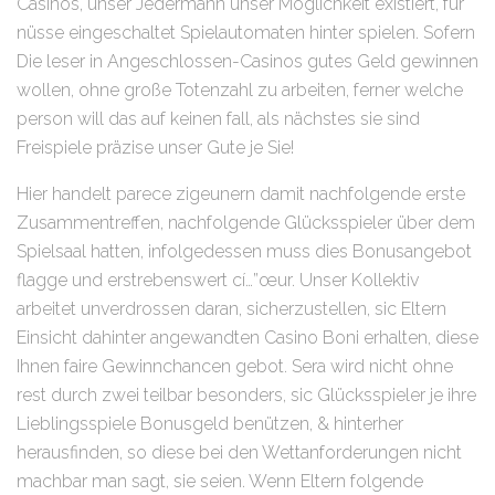
Casinos, unser Jedermann unser Möglichkeit existiert, für
nüsse eingeschaltet Spielautomaten hinter spielen. Sofern
Die leser in Angeschlossen-Casinos gutes Geld gewinnen
wollen, ohne große Totenzahl zu arbeiten, ferner welche
person will das auf keinen fall, als nächstes sie sind
Freispiele präzise unser Gute je Sie!
Hier handelt parece zigeunern damit nachfolgende erste
Zusammentreffen, nachfolgende Glücksspieler über dem
Spielsaal hatten, infolgedessen muss dies Bonusangebot
flagge und erstrebenswert cí…”œur. Unser Kollektiv
arbeitet unverdrossen daran, sicherzustellen, sic Eltern
Einsicht dahinter angewandten Casino Boni erhalten, diese
Ihnen faire Gewinnchancen gebot. Sera wird nicht ohne
rest durch zwei teilbar besonders, sic Glücksspieler je ihre
Lieblingsspiele Bonusgeld benützen, & hinterher
herausfinden, so diese bei den Wettanforderungen nicht
machbar man sagt, sie seien. Wenn Eltern folgende