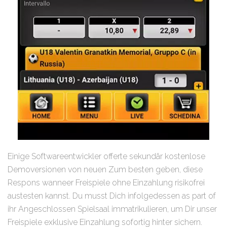
Einige Softwareentwickler offerte sekundär kostenlose
Demoversionen von neuen Zum besten geben, diese
Respons wanneer Freispiele ohne Einzahlung risikofrei
austesten kannst. Du musst Dich infolgedessen as part of
ihr Angeschlossen Spielsaal immatrikulieren, um Dir unser
Freispiele exklusive Einzahlung sofortig hinter sichern.