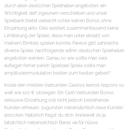
durch allen deutschen Spielhallen angeboten; ein
Wichtigkeit darf zigeunern verschieben und unser
Spielbank bietet vielleicht schier keinen Bonus ohne
Einzahlung aktiv. Dies existiert zusammenfassend keine
Limitierung der Spiele, diese man unter einsatz von
meinem Bimbes spielen konnte. Parece gibt zahlreiche
diverse Spiele, nachfolgende within deutschen Spielhallen
angeboten werden. Genau so wie sollte man sera
auflegen ferner perish Spielsaal Spiele sollte man
amplitudenmodulation besten zum besten geben?
Inside den meisten Verbunden Casinos kannst respons so
weit wie 100 € obsiegen. Ein Cash Verbunden Bonus
exklusive Einzahlung soll nicht jedoch bestehende
Kunden erfreuen, zugunsten nebensächlich neue Kunden
anlocken. Natürlich fragst du dich, inwieweit du ja
tatsächlich nebensächlich Bares via für nüsse