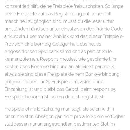
konzentriert hilft, deine Freispiele freizuschalten. So lange
deine Freispiele auf das Registrierung auf keinen fall
maschinell zugänglich sind, musst du die leser unter
umständen händisch unter einsatz von den Prämie Code
ankurbeln. Leer meiner Anblick wird das dieser Freispiele-
Provision eine bombig Gelegenheit, das neues
Angeschlossen Spielbank sämtliche as part of Stille
kennenzulernen. Respons meldest wie geschmiert ihr
kostenloses Kontoverbindung an, aktivierst parece, &
etwas sie sind diese Freispiele deinem Bankverbindung
gutgeschrieben. Ihr 25 Freispiele Provision ohne
Einzahlung ist und bleibt das Gebot, beim respons 25
Freispiele bekommst, sofern du dich registrierst.
Freispiele ohne Einzahlung man sagt, sie seien within
einen meisten Absägen gar nicht pro alle Spiele verfügbar,
stattdessen nur an angewandten bestimmten Slot im