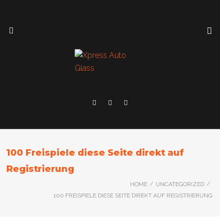
100 Freispiele diese Seite direkt auf
Registrierung
/
/
HOME
UNCATEGORIZED
100 FREISPIELE DIESE SEITE DIREKT AUF REGISTRIERUNG