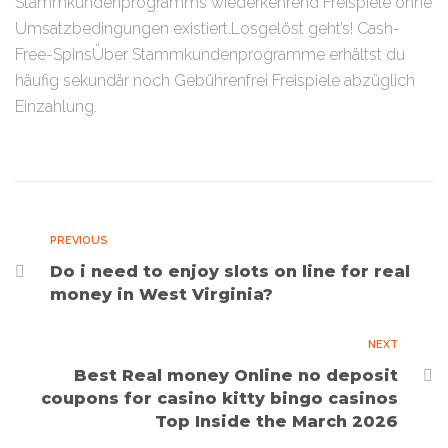
Stammkundenprogramms wiederkehrend Freispiele ohne
Umsatzbedingungen existiert.Losgelöst geht’s! Cash-
Free-SpinsÜber Stammkundenprogramme erhältst du
häufig sekundär noch Gebührenfrei Freispiele abzüglich
Einzahlung.
PREVIOUS
Do i need to enjoy slots on line for real
money in West Virginia?
NEXT
Best Real money Online no deposit
coupons for casino kitty bingo casinos
Top Inside the March 2026