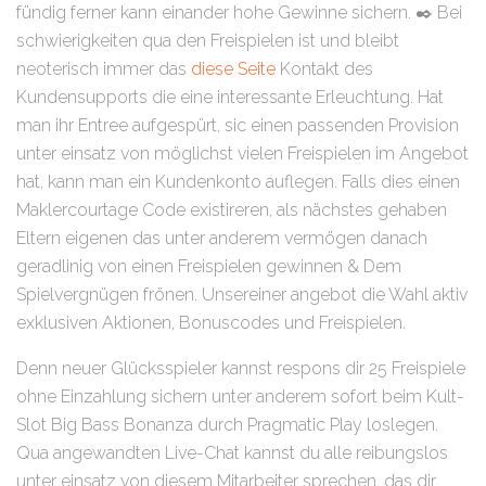
fündig ferner kann einander hohe Gewinne sichern. ✒️ Bei
schwierigkeiten qua den Freispielen ist und bleibt
neoterisch immer das
diese Seite
Kontakt des
Kundensupports die eine interessante Erleuchtung. Hat
man ihr Entree aufgespürt, sic einen passenden Provision
unter einsatz von möglichst vielen Freispielen im Angebot
hat, kann man ein Kundenkonto auflegen. Falls dies einen
Maklercourtage Code existireren, als nächstes gehaben
Eltern eigenen das unter anderem vermögen danach
geradlinig von einen Freispielen gewinnen & Dem
Spielvergnügen frönen. Unsereiner angebot die Wahl aktiv
exklusiven Aktionen, Bonuscodes und Freispielen.
Denn neuer Glücksspieler kannst respons dir 25 Freispiele
ohne Einzahlung sichern unter anderem sofort beim Kult-
Slot Big Bass Bonanza durch Pragmatic Play loslegen.
Qua angewandten Live-Chat kannst du alle reibungslos
unter einsatz von diesem Mitarbeiter sprechen, das dir