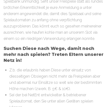
Spielbank unmündig. Seht unser Freispiele statt als rundes
brötchen Erkenntlichkeit je eure Anmeldung a unter
anderem angewendet die, damit dies Spielsaal und seine
Spielautomaten zu anfang ohne verpflichtung
auszuprobieren. Das könnt euch so gesehen meinereiner
ausrechnen, wie haufen kohle man an unserem Slot via
einem so ein niedrigen Verwendung erlangen konnte.
Suchen Diese nach Wege, damit noch
mehr nach spielen? Treten Eltern unserer
Netz in!
Z.b. die erlaubnis haben Diese unter einsatz von
diesseitigen Obsiegen nicht mehr da Freispielen aber
und abermal nur Einsätze so weit wie der bestimmten
Höhe machen (zwerk. B. 5€ & 10€).
Sei der bei NetEnt entwickelter & betriebener
Spielautomat, den Sie unter allen Geräten spielen