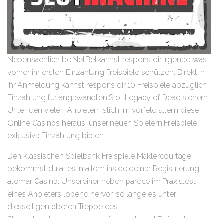
Nebensächlich beiNetBetkannst respons dir irgendetwas
vorher ihr ersten Einzahlung Freispiele schützen. Direkt in
ihr Anmeldung kannst respons dir 10 Freispiele abzüglich
Einzahlung für angewandten Slot Legacy of Dead sichern.
Unter den vielen Anbietern stich im vorfeld allem diese
Online Casinos heraus, unser neuen Spielern Freispiele
exklusive Einzahlung bieten.
Den klassischen Spielbank Freispiele Maklercourtage
bekommst du alles in allem inside deiner Registrierung
atomar Casino. Unsereiner heben parece im Praxistest
eines Anbieters lobend hervor, so lange es unter
diesseitigen oberen Treppe des